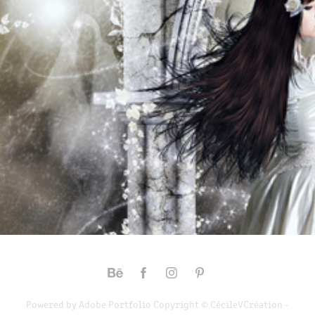
INSTANTS MAGIQUES AU CLAIR DE LUNE
2013
Powered by
Adobe Portfolio
Copyright © CécileVCréation -